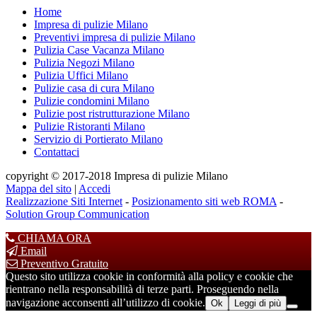
Home
Impresa di pulizie Milano
Preventivi impresa di pulizie Milano
Pulizia Case Vacanza Milano
Pulizia Negozi Milano
Pulizia Uffici Milano
Pulizie casa di cura Milano
Pulizie condomini Milano
Pulizie post ristrutturazione Milano
Pulizie Ristoranti Milano
Servizio di Portierato Milano
Contattaci
copyright © 2017-2018 Impresa di pulizie Milano
Mappa del sito
|
Accedi
Realizzazione Siti Internet
-
Posizionamento siti web ROMA
-
Solution Group Communication
CHIAMA ORA
Email
Preventivo Gratuito
Questo sito utilizza cookie in conformità alla policy e cookie che
rientrano nella responsabilità di terze parti. Proseguendo nella
navigazione acconsenti all’utilizzo di cookie.
Ok
Leggi di più