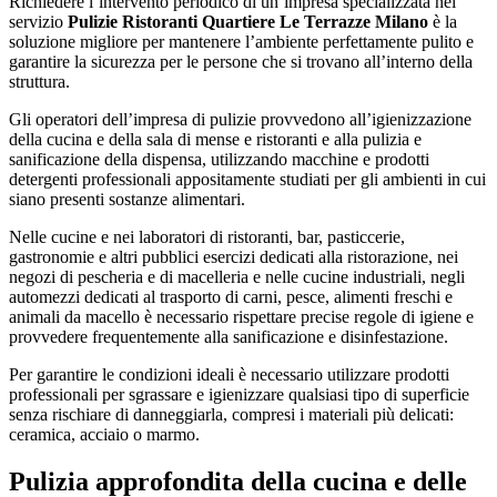
Richiedere l’intervento periodico di un’impresa specializzata nel
servizio
Pulizie Ristoranti Quartiere Le Terrazze Milano
è la
soluzione migliore per mantenere l’ambiente perfettamente pulito e
garantire la sicurezza per le persone che si trovano all’interno della
struttura.
Gli operatori dell’impresa di pulizie provvedono all’igienizzazione
della cucina e della sala di mense e ristoranti e alla pulizia e
sanificazione della dispensa, utilizzando macchine e prodotti
detergenti professionali appositamente studiati per gli ambienti in cui
siano presenti sostanze alimentari.
Nelle cucine e nei laboratori di ristoranti, bar, pasticcerie,
gastronomie e altri pubblici esercizi dedicati alla ristorazione, nei
negozi di pescheria e di macelleria e nelle cucine industriali, negli
automezzi dedicati al trasporto di carni, pesce, alimenti freschi e
animali da macello è necessario rispettare precise regole di igiene e
provvedere frequentemente alla sanificazione e disinfestazione.
Per garantire le condizioni ideali è necessario utilizzare prodotti
professionali per sgrassare e igienizzare qualsiasi tipo di superficie
senza rischiare di danneggiarla, compresi i materiali più delicati:
ceramica, acciaio o marmo.
Pulizia approfondita della cucina e delle