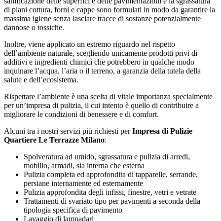
sanificazione delle superfici e delle pavimentazioni e la sgrassatura
di piani cottura, forni e cappe sono formulati in modo da garantire la
massima igiene senza lasciare tracce di sostanze potenzialmente
dannose o tossiche.
Inoltre, viene applicato un estremo riguardo nel rispetto
dell’ambiente naturale, scegliendo unicamente prodotti privi di
additivi e ingredienti chimici che potrebbero in qualche modo
inquinare l’acqua, l’aria o il terreno, a garanzia della tutela della
salute e dell’ecosistema.
Rispettare l’ambiente è una scelta di vitale importanza specialmente
per un’impresa di pulizia, il cui intento è quello di contribuire a
migliorare le condizioni di benessere e di comfort.
Alcuni tra i nostri servizi più richiesti per
Impresa di Pulizie
Quartiere Le Terrazze Milano
:
Spolveratura ad umido, sgrassatura e pulizia di arredi,
mobilio, armadi, sia interna che esterna
Pulizia completa ed approfondita di tapparelle, serrande,
persiane internamente ed esternamente
Pulizia approfondita degli infissi, finestre, vetri e vetrate
Trattamenti di svariato tipo per pavimenti a seconda della
tipologia specifica di pavimento
Lavaggio di lampadari