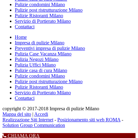
Pulizie condomini Milano
Pulizie post ristrutturazione Milano
Pulizie Ristoranti Milano
Servizio di Portierato Milano
Contattaci
Home
Impresa di pulizie Milano
Preventivi impresa di pulizie Milano
Pulizia Case Vacanza Milano
Pulizia Negozi Milano
Pulizia Uffici Milano
Pulizie casa di cura Milano
Pulizie condomini Milano
Pulizie post ristrutturazione Milano
Pulizie Ristoranti Milano
Servizio di Portierato Milano
Contattaci
copyright © 2017-2018 Impresa di pulizie Milano
Mappa del sito
|
Accedi
Realizzazione Siti Internet
-
Posizionamento siti web ROMA
-
Solution Group Communication
CHIAMA ORA