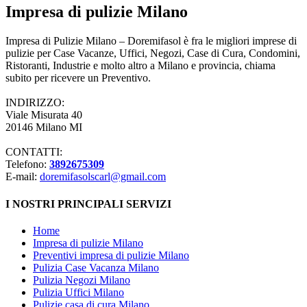
Impresa di pulizie Milano
Impresa di Pulizie Milano – Doremifasol è fra le migliori imprese di
pulizie per Case Vacanze, Uffici, Negozi, Case di Cura, Condomini,
Ristoranti, Industrie e molto altro a Milano e provincia, chiama
subito per ricevere un Preventivo.
INDIRIZZO:
Viale Misurata 40
20146 Milano MI
CONTATTI:
Telefono:
3892675309
E-mail:
doremifasolscarl@gmail.com
I NOSTRI PRINCIPALI SERVIZI
Home
Impresa di pulizie Milano
Preventivi impresa di pulizie Milano
Pulizia Case Vacanza Milano
Pulizia Negozi Milano
Pulizia Uffici Milano
Pulizie casa di cura Milano