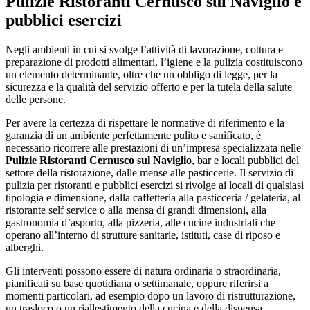
Pulizie Ristoranti Cernusco sul Naviglio
e
pubblici esercizi
Negli ambienti in cui si svolge l’attività di lavorazione, cottura e
preparazione di prodotti alimentari, l’igiene e la pulizia costituiscono
un elemento determinante, oltre che un obbligo di legge, per la
sicurezza e la qualità del servizio offerto e per la tutela della salute
delle persone.
Per avere la certezza di rispettare le normative di riferimento e la
garanzia di un ambiente perfettamente pulito e sanificato, è
necessario ricorrere alle prestazioni di un’impresa specializzata nelle
Pulizie Ristoranti Cernusco sul Naviglio
, bar e locali pubblici del
settore della ristorazione, dalle mense alle pasticcerie. Il servizio di
pulizia per ristoranti e pubblici esercizi si rivolge ai locali di qualsiasi
tipologia e dimensione, dalla caffetteria alla pasticceria / gelateria, al
ristorante self service o alla mensa di grandi dimensioni, alla
gastronomia d’asporto, alla pizzeria, alle cucine industriali che
operano all’interno di strutture sanitarie, istituti, case di riposo e
alberghi.
Gli interventi possono essere di natura ordinaria o straordinaria,
pianificati su base quotidiana o settimanale, oppure riferirsi a
momenti particolari, ad esempio dopo un lavoro di ristrutturazione,
un trasloco o un riallestimento della cucina e della dispensa.