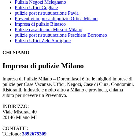
Pulizia Negozi Melegnano
Pulizia Uffici Cogliate
pulizie post ristrutturazione Pavia
Preventivi impresa di pulizie Ortica Milano
Impresa di pulizie Binasco
Pulizie casa di cura Missori Milano
pulizie post ristrutturazione Peschiera Borromeo
Pulizia Uffici Zelo Surrigone
CHI SIAMO
Impresa di pulizie Milano
Impresa di Pulizie Milano – Doremifasol è fra le migliori imprese di
pulizie per Case Vacanze, Uffici, Negozi, Case di Cura, Condomini,
Ristoranti, Industrie e molto altro a Milano e provincia, chiama
subito per ricevere un Preventivo.
INDIRIZZO:
Viale Misurata 40
20146 Milano MI
CONTATTI:
Telefono:
3892675309