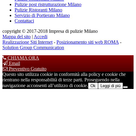
Pulizie post ristrutturazione Milano
Pulizie Ristoranti Milano
Servizio di Portierato Milano
Contattaci
copyright © 2017-2018 Impresa di pulizie Milano
Mappa del sito
|
Accedi
Realizzazione Siti Internet
-
Posizionamento siti web ROMA
-
Solution Group Communication
CHIAMA ORA
Email
Preventivo Gratuito
Questo sito utilizza cookie in conformità alla policy e cookie che
rientrano nella responsabilità di terze parti. Proseguendo nella
navigazione acconsenti all’utilizzo di cookie.
Ok
Leggi di più