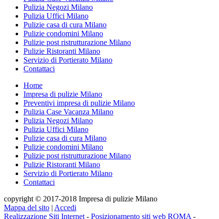
Pulizia Negozi Milano
Pulizia Uffici Milano
Pulizie casa di cura Milano
Pulizie condomini Milano
Pulizie post ristrutturazione Milano
Pulizie Ristoranti Milano
Servizio di Portierato Milano
Contattaci
Home
Impresa di pulizie Milano
Preventivi impresa di pulizie Milano
Pulizia Case Vacanza Milano
Pulizia Negozi Milano
Pulizia Uffici Milano
Pulizie casa di cura Milano
Pulizie condomini Milano
Pulizie post ristrutturazione Milano
Pulizie Ristoranti Milano
Servizio di Portierato Milano
Contattaci
copyright © 2017-2018 Impresa di pulizie Milano
Mappa del sito
|
Accedi
Realizzazione Siti Internet
-
Posizionamento siti web ROMA
-