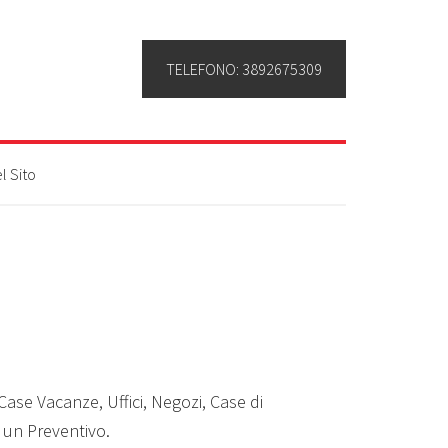
TELEFONO: 3892675309
l Sito
 Case Vacanze, Uffici, Negozi, Case di
e un Preventivo.