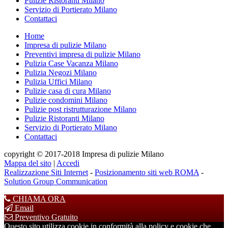
Pulizie Ristoranti Milano
Servizio di Portierato Milano
Contattaci
Home
Impresa di pulizie Milano
Preventivi impresa di pulizie Milano
Pulizia Case Vacanza Milano
Pulizia Negozi Milano
Pulizia Uffici Milano
Pulizie casa di cura Milano
Pulizie condomini Milano
Pulizie post ristrutturazione Milano
Pulizie Ristoranti Milano
Servizio di Portierato Milano
Contattaci
copyright © 2017-2018 Impresa di pulizie Milano
Mappa del sito
|
Accedi
Realizzazione Siti Internet
-
Posizionamento siti web ROMA
-
Solution Group Communication
CHIAMA ORA
Email
Preventivo Gratuito
Questo sito utilizza cookie in conformità alla policy e cookie che