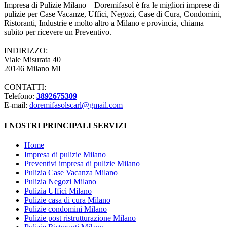
Impresa di Pulizie Milano – Doremifasol è fra le migliori imprese di
pulizie per Case Vacanze, Uffici, Negozi, Case di Cura, Condomini,
Ristoranti, Industrie e molto altro a Milano e provincia, chiama
subito per ricevere un Preventivo.
INDIRIZZO:
Viale Misurata 40
20146 Milano MI
CONTATTI:
Telefono:
3892675309
E-mail:
doremifasolscarl@gmail.com
I NOSTRI PRINCIPALI SERVIZI
Home
Impresa di pulizie Milano
Preventivi impresa di pulizie Milano
Pulizia Case Vacanza Milano
Pulizia Negozi Milano
Pulizia Uffici Milano
Pulizie casa di cura Milano
Pulizie condomini Milano
Pulizie post ristrutturazione Milano