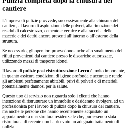
Pulizia completa dopo la chiusura del
cantiere
L’impresa di pulizie provvede, successivamente alla chiusura del
cantiere, al lavoro di aspirazione delle polveri, alla rimozione dei
residui di calcestruzzo, cemento e vernice e alla raccolta delle
macerie e dei detriti ancora presenti all’interno o all’esterno della
struttura.
Se necessario, gli operatori provvedono anche allo smaltimento dei
rifiuti provenienti dal cantiere presso le discariche autorizzate,
utilizzando mezzi di trasporto idonei.
Il lavoro di
pulizie post ristrutturazione Lecco
è molto importante,
in quanto assicura condizioni di igiene profonda e accurata e rende
gli ambienti perfettamente abitabili, privi di polveri e di materiali
potenzialmente dannosi per la salute.
Questo tipo di servizio non riguarda solo i clienti che hanno
intenzione di ristrutturare un immobile e desiderano rivolgersi ad un
professionista per i lavoro di pulizia dopo la chiusura del cantiere,
ma anche le persone che hanno recentemente acquistato un
appartamento o una struttura residenziale che, pur essendo stata
ristrutturata di recente non ha ricevuto un adeguato trattamento di
pulizia.