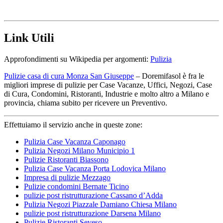
Link Utili
Approfondimenti su Wikipedia per argomenti:
Pulizia
Pulizie casa di cura Monza San Giuseppe
– Doremifasol è fra le
migliori imprese di pulizie per Case Vacanze, Uffici, Negozi, Case
di Cura, Condomini, Ristoranti, Industrie e molto altro a Milano e
provincia, chiama subito per ricevere un Preventivo.
Effettuiamo il servizio anche in queste zone:
Pulizia Case Vacanza Caponago
Pulizia Negozi Milano Municipio 1
Pulizie Ristoranti Biassono
Pulizia Case Vacanza Porta Lodovica Milano
Impresa di pulizie Mezzago
Pulizie condomini Bernate Ticino
pulizie post ristrutturazione Cassano d’Adda
Pulizia Negozi Piazzale Damiano Chiesa Milano
pulizie post ristrutturazione Darsena Milano
Pulizie Ristoranti Seveso