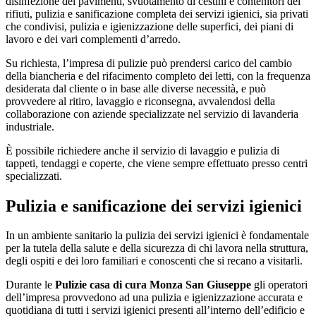
disinfezione dei pavimenti, svuotamento di cestini e contenitori dei
rifiuti, pulizia e sanificazione completa dei servizi igienici, sia privati
che condivisi, pulizia e igienizzazione delle superfici, dei piani di
lavoro e dei vari complementi d’arredo.
Su richiesta, l’impresa di pulizie può prendersi carico del cambio
della biancheria e del rifacimento completo dei letti, con la frequenza
desiderata dal cliente o in base alle diverse necessità, e può
provvedere al ritiro, lavaggio e riconsegna, avvalendosi della
collaborazione con aziende specializzate nel servizio di lavanderia
industriale.
È possibile richiedere anche il servizio di lavaggio e pulizia di
tappeti, tendaggi e coperte, che viene sempre effettuato presso centri
specializzati.
Pulizia e sanificazione dei servizi igienici
In un ambiente sanitario la pulizia dei servizi igienici è fondamentale
per la tutela della salute e della sicurezza di chi lavora nella struttura,
degli ospiti e dei loro familiari e conoscenti che si recano a visitarli.
Durante le
Pulizie casa di cura Monza San Giuseppe
gli operatori
dell’impresa provvedono ad una pulizia e igienizzazione accurata e
quotidiana di tutti i servizi igienici presenti all’interno dell’edificio e