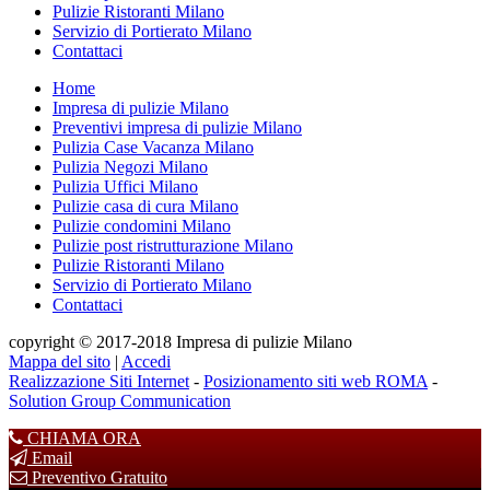
Pulizie Ristoranti Milano
Servizio di Portierato Milano
Contattaci
Home
Impresa di pulizie Milano
Preventivi impresa di pulizie Milano
Pulizia Case Vacanza Milano
Pulizia Negozi Milano
Pulizia Uffici Milano
Pulizie casa di cura Milano
Pulizie condomini Milano
Pulizie post ristrutturazione Milano
Pulizie Ristoranti Milano
Servizio di Portierato Milano
Contattaci
copyright © 2017-2018 Impresa di pulizie Milano
Mappa del sito
|
Accedi
Realizzazione Siti Internet
-
Posizionamento siti web ROMA
-
Solution Group Communication
CHIAMA ORA
Email
Preventivo Gratuito