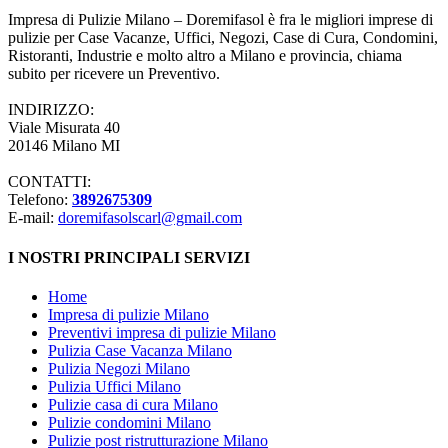
Impresa di Pulizie Milano – Doremifasol è fra le migliori imprese di
pulizie per Case Vacanze, Uffici, Negozi, Case di Cura, Condomini,
Ristoranti, Industrie e molto altro a Milano e provincia, chiama
subito per ricevere un Preventivo.
INDIRIZZO:
Viale Misurata 40
20146 Milano MI
CONTATTI:
Telefono:
3892675309
E-mail:
doremifasolscarl@gmail.com
I NOSTRI PRINCIPALI SERVIZI
Home
Impresa di pulizie Milano
Preventivi impresa di pulizie Milano
Pulizia Case Vacanza Milano
Pulizia Negozi Milano
Pulizia Uffici Milano
Pulizie casa di cura Milano
Pulizie condomini Milano
Pulizie post ristrutturazione Milano