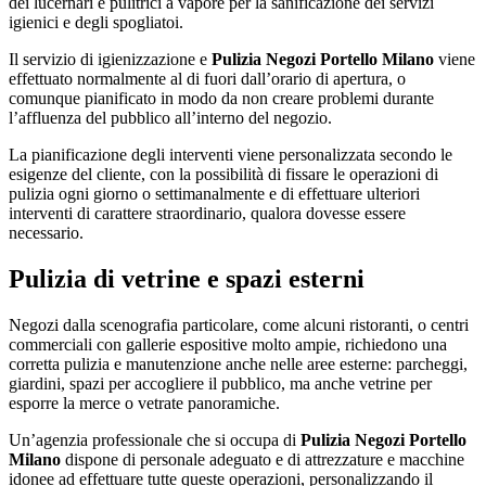
dei lucernari e pulitrici a vapore per la sanificazione dei servizi
igienici e degli spogliatoi.
Il servizio di igienizzazione e
Pulizia Negozi Portello Milano
viene
effettuato normalmente al di fuori dall’orario di apertura, o
comunque pianificato in modo da non creare problemi durante
l’affluenza del pubblico all’interno del negozio.
La pianificazione degli interventi viene personalizzata secondo le
esigenze del cliente, con la possibilità di fissare le operazioni di
pulizia ogni giorno o settimanalmente e di effettuare ulteriori
interventi di carattere straordinario, qualora dovesse essere
necessario.
Pulizia di vetrine e spazi esterni
Negozi dalla scenografia particolare, come alcuni ristoranti, o centri
commerciali con gallerie espositive molto ampie, richiedono una
corretta pulizia e manutenzione anche nelle aree esterne: parcheggi,
giardini, spazi per accogliere il pubblico, ma anche vetrine per
esporre la merce o vetrate panoramiche.
Un’agenzia professionale che si occupa di
Pulizia Negozi Portello
Milano
dispone di personale adeguato e di attrezzature e macchine
idonee ad effettuare tutte queste operazioni, personalizzando il