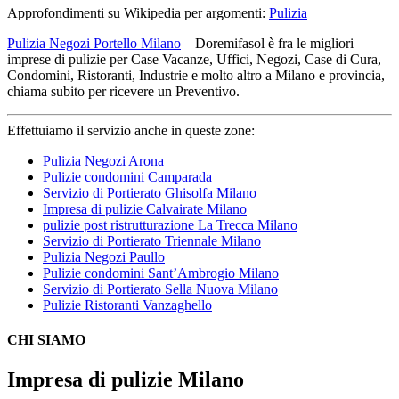
Approfondimenti su Wikipedia per argomenti:
Pulizia
Pulizia Negozi Portello Milano
– Doremifasol è fra le migliori
imprese di pulizie per Case Vacanze, Uffici, Negozi, Case di Cura,
Condomini, Ristoranti, Industrie e molto altro a Milano e provincia,
chiama subito per ricevere un Preventivo.
Effettuiamo il servizio anche in queste zone:
Pulizia Negozi Arona
Pulizie condomini Camparada
Servizio di Portierato Ghisolfa Milano
Impresa di pulizie Calvairate Milano
pulizie post ristrutturazione La Trecca Milano
Servizio di Portierato Triennale Milano
Pulizia Negozi Paullo
Pulizie condomini Sant’Ambrogio Milano
Servizio di Portierato Sella Nuova Milano
Pulizie Ristoranti Vanzaghello
CHI SIAMO
Impresa di pulizie Milano