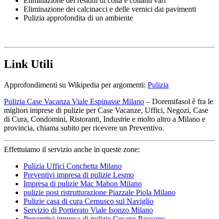
Eliminazione dei residui di colla e collanti vari
Eliminazione dei calcinacci e delle vernici dai pavimenti
Pulizia approfondita di un ambiente
Link Utili
Approfondimenti su Wikipedia per argomenti:
Pulizia
Pulizia Case Vacanza Viale Espinasse Milano
– Doremifasol è fra le
migliori imprese di pulizie per Case Vacanze, Uffici, Negozi, Case
di Cura, Condomini, Ristoranti, Industrie e molto altro a Milano e
provincia, chiama subito per ricevere un Preventivo.
Effettuiamo il servizio anche in queste zone:
Pulizia Uffici Conchetta Milano
Preventivi impresa di pulizie Lesmo
Impresa di pulizie Mac Mahon Milano
pulizie post ristrutturazione Piazzale Piola Milano
Pulizie casa di cura Cernusco sul Naviglio
Servizio di Portierato Viale Isonzo Milano
Preventivi impresa di pulizie Cesano Boscone