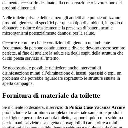
elemento accessorio destinato alla conservazione o lavorazione dei
prodotti alimentari.
Nelle toilette private delle camere gli addetti alle pulizie utilizzano
prodotti igienizzanti specifici per questo tipo di ambienti, in grado di
abbattere e ridurre drasticamente la presenza di batteri, acari e
microrganismi potenzialmente dannosi per la salute.
Occorre ricordare che le condizioni di igiene in un ambiente
frequentato da persone continuamente diverse devono essere sempre
perfette, al fine di tutelare la salute sia degli ospiti della struttura che
di chi presta servizio all’interno.
Se necessario, è possibile richiedere anche interventi di
disinfestazione mirati all’eliminazione di insetti, parassiti o topi, un
problema che potrebbe riguardare soprattutto le strutture situate in
aperta campagna.
Fornitura di materiale da toilette
Se il cliente lo desidera, il servizio di
Pulizia Case Vacanza Arcore
può includere la fornitura completa di materiale sanitario e prodotti
per l’igiene personale: carta da toilette, sapone liquido o in schiuma
per le mani, salviette usa e getta e tovaglioli di carta, oltre a mini
confezioni di sapone solido, bagno schiuma e gel doccia da fornire