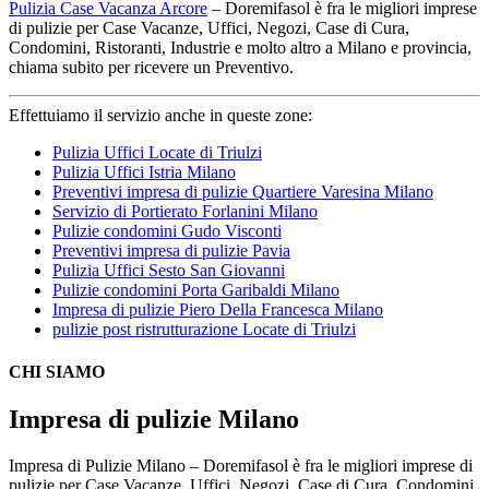
Pulizia Case Vacanza Arcore
– Doremifasol è fra le migliori imprese
di pulizie per Case Vacanze, Uffici, Negozi, Case di Cura,
Condomini, Ristoranti, Industrie e molto altro a Milano e provincia,
chiama subito per ricevere un Preventivo.
Effettuiamo il servizio anche in queste zone:
Pulizia Uffici Locate di Triulzi
Pulizia Uffici Istria Milano
Preventivi impresa di pulizie Quartiere Varesina Milano
Servizio di Portierato Forlanini Milano
Pulizie condomini Gudo Visconti
Preventivi impresa di pulizie Pavia
Pulizia Uffici Sesto San Giovanni
Pulizie condomini Porta Garibaldi Milano
Impresa di pulizie Piero Della Francesca Milano
pulizie post ristrutturazione Locate di Triulzi
CHI SIAMO
Impresa di pulizie Milano
Impresa di Pulizie Milano – Doremifasol è fra le migliori imprese di
pulizie per Case Vacanze, Uffici, Negozi, Case di Cura, Condomini,