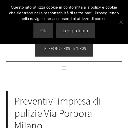
Questo sito utilizza cookie in conformità alla policy e cookie
che rientrano nella responsabilità di terze parti. Proseguendo
nella navigazione acconsenti all’utilizzo di cookie.
Ok
Leggi di più
TELEFONO: 3892675309
Preventivi impresa di
pulizie Via Porpora
Milano