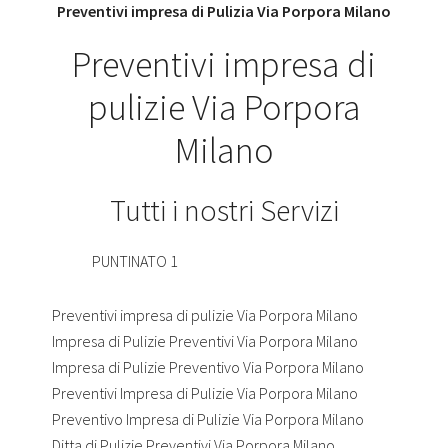
Preventivi impresa di Pulizia Via Porpora Milano
Preventivi impresa di
pulizie Via Porpora
Milano
Tutti i nostri Servizi
PUNTINATO 1
Preventivi impresa di pulizie Via Porpora Milano
Impresa di Pulizie Preventivi Via Porpora Milano
Impresa di Pulizie Preventivo Via Porpora Milano
Preventivi Impresa di Pulizie Via Porpora Milano
Preventivo Impresa di Pulizie Via Porpora Milano
Ditta di Pulizie Preventivi Via Porpora Milano