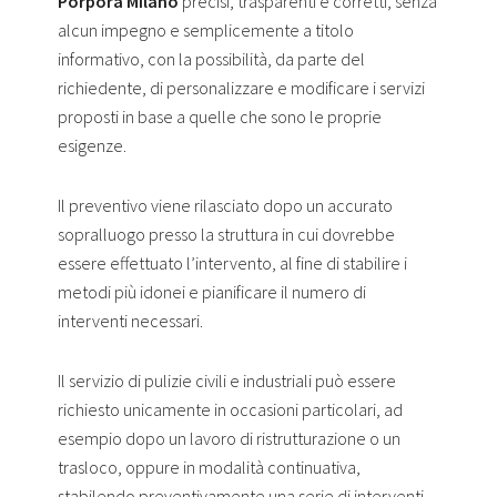
Porpora Milano
precisi, trasparenti e corretti, senza
alcun impegno e semplicemente a titolo
informativo, con la possibilità, da parte del
richiedente, di personalizzare e modificare i servizi
proposti in base a quelle che sono le proprie
esigenze.
Il preventivo viene rilasciato dopo un accurato
sopralluogo presso la struttura in cui dovrebbe
essere effettuato l’intervento, al fine di stabilire i
metodi più idonei e pianificare il numero di
interventi necessari.
Il servizio di pulizie civili e industriali può essere
richiesto unicamente in occasioni particolari, ad
esempio dopo un lavoro di ristrutturazione o un
trasloco, oppure in modalità continuativa,
stabilendo preventivamente una serie di interventi