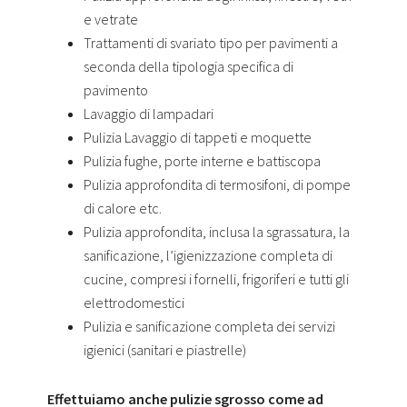
e vetrate
Trattamenti di svariato tipo per pavimenti a
seconda della tipologia specifica di
pavimento
Lavaggio di lampadari
Pulizia Lavaggio di tappeti e moquette
Pulizia fughe, porte interne e battiscopa
Pulizia approfondita di termosifoni, di pompe
di calore etc.
Pulizia approfondita, inclusa la sgrassatura, la
sanificazione, l’igienizzazione completa di
cucine, compresi i fornelli, frigoriferi e tutti gli
elettrodomestici
Pulizia e sanificazione completa dei servizi
igienici (sanitari e piastrelle)
Effettuiamo anche pulizie sgrosso come ad