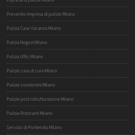
Preventivi impresa di pulizie Milano
Pulizia Case Vacanza Milano
Pulizia Negozi Milano
Pulizia Uffici Milano
Pulizie casa di cura Milano
Pulizie condomini Milano
Pulizie post ristrutturazione Milano
Pulizie Ristoranti Milano
Servizio di Portierato Milano