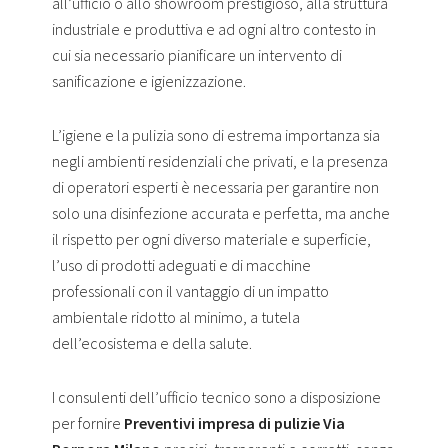
all’ufficio o allo showroom prestigioso, alla struttura
industriale e produttiva e ad ogni altro contesto in
cui sia necessario pianificare un intervento di
sanificazione e igienizzazione.
L’igiene e la pulizia sono di estrema importanza sia
negli ambienti residenziali che privati, e la presenza
di operatori esperti è necessaria per garantire non
solo una disinfezione accurata e perfetta, ma anche
il rispetto per ogni diverso materiale e superficie,
l’uso di prodotti adeguati e di macchine
professionali con il vantaggio di un impatto
ambientale ridotto al minimo, a tutela
dell’ecosistema e della salute.
I consulenti dell’ufficio tecnico sono a disposizione
per fornire
Preventivi impresa di pulizie Via