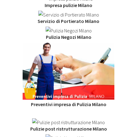
Impresa pulizie Milano
Servizio di Portierato Milano
Pulizia Negozi Milano
Preventivi impresa di Pulizia Milano
Pulizie post ristrutturazione Milano