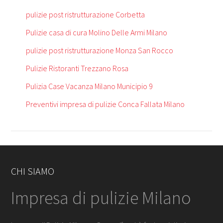
pulizie post ristrutturazione Corbetta
Pulizie casa di cura Molino Delle Armi Milano
pulizie post ristrutturazione Monza San Rocco
Pulizie Ristoranti Trezzano Rosa
Pulizia Case Vacanza Milano Municipio 9
Preventivi impresa di pulizie Conca Fallata Milano
CHI SIAMO
Impresa di pulizie Milano