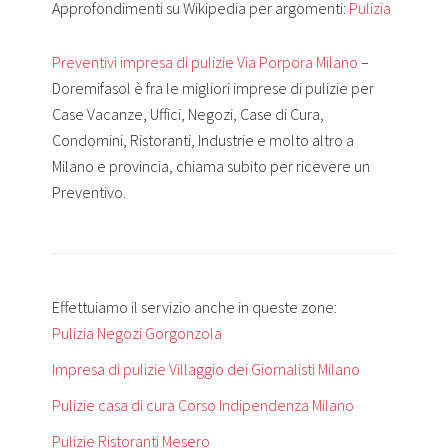
Approfondimenti su Wikipedia per argomenti:
Pulizia
Preventivi impresa di pulizie Via Porpora Milano
–
Doremifasol è fra le migliori imprese di pulizie per
Case Vacanze, Uffici, Negozi, Case di Cura,
Condomini, Ristoranti, Industrie e molto altro a
Milano e provincia, chiama subito per ricevere un
Preventivo.
Effettuiamo il servizio anche in queste zone:
Pulizia Negozi Gorgonzola
Impresa di pulizie Villaggio dei Giornalisti Milano
Pulizie casa di cura Corso Indipendenza Milano
Pulizie Ristoranti Mesero