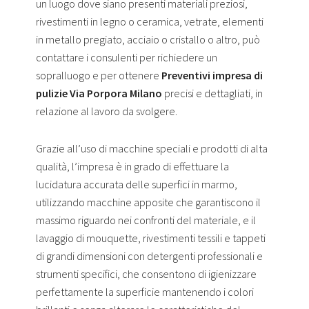
un luogo dove siano presenti materiali preziosi,
rivestimenti in legno o ceramica, vetrate, elementi
in metallo pregiato, acciaio o cristallo o altro, può
contattare i consulenti per richiedere un
sopralluogo e per ottenere
Preventivi impresa di
pulizie Via Porpora Milano
precisi e dettagliati, in
relazione al lavoro da svolgere.
Grazie all’uso di macchine speciali e prodotti di alta
qualità, l’impresa è in grado di effettuare la
lucidatura accurata delle superfici in marmo,
utilizzando macchine apposite che garantiscono il
massimo riguardo nei confronti del materiale, e il
lavaggio di mouquette, rivestimenti tessili e tappeti
di grandi dimensioni con detergenti professionali e
strumenti specifici, che consentono di igienizzare
perfettamente la superficie mantenendo i colori