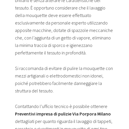
brillanti e senza alterare le caratteristiche del
tessuto. È opportuno considerare che il lavaggio
della mouquette deve essere effettuato
esclusivamente da personale esperto utilizzando
apposite macchine, dotate di spazzole meccaniche
che, con l’aggiunta di un getto di vapore, eliminano
la minima traccia di sporco e igienezzano
perfettamente il tessuto in profondità.
Si raccomanda di evitare di pulire la mouquette con
mezzi artigianali o elettrodomestici non idonei,
poiché potrebbero facilmente danneggiare la
struttura del tessuto.
Contattando l’ufficio tecnico è possibile ottenere
Preventivi impresa di pulizie Via Porpora Milano
dettagliati per quanto riguarda il lavaggio di tappeti,
passatoie e rivestimenti in mouquette di ogni tipo.