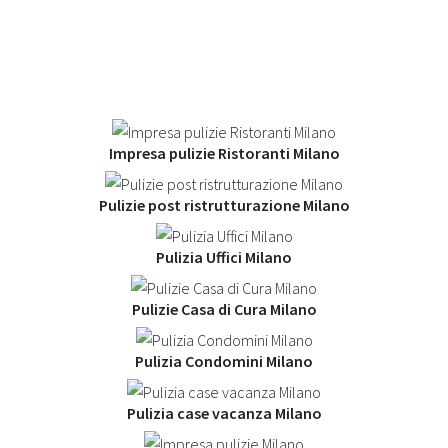
Impresa pulizie Ristoranti Milano
Pulizie post ristrutturazione Milano
Pulizia Uffici Milano
Pulizie Casa di Cura Milano
Pulizia Condomini Milano
Pulizia case vacanza Milano