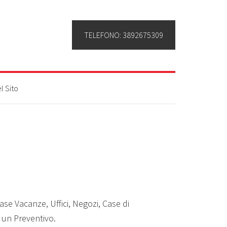
TELEFONO: 3892675309
l Sito
ase Vacanze, Uffici, Negozi, Case di
e un Preventivo.