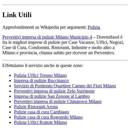
Link Utili
Approfondimenti su Wikipedia per argomenti:
Pulizia
Preventivi impresa di pulizie Milano Municipio 4
– Doremifasol è
fra le migliori imprese di pulizie per Case Vacanze, Uffici, Negozi,
Case di Cura, Condomini, Ristoranti, Industrie e molto altro a
Milano e provincia, chiama subito per ricevere un Preventivo.
Effettuiamo il servizio anche in queste zone:
Pulizia Uffici Trenno Milano
Impresa di pulizie Buccinasco
Servizio di Portierato Quartiere Campo dei Fiori Milano
Preventivi impresa di pulizie Zelo Surrigone
Impresa di pulizie San Zenone al Lambro
Preventivi impresa di pulizie Chinatown Milano
Pulizie Ristoranti Arona
Pulizie casa di cura Cambiago
Pulizie casa di cura Rogoredo Milano
Pulizia Uffici Rottole Milano