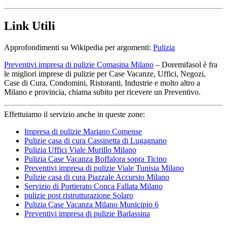
Link Utili
Approfondimenti su Wikipedia per argomenti:
Pulizia
Preventivi impresa di pulizie Comasina Milano
– Doremifasol è fra
le migliori imprese di pulizie per Case Vacanze, Uffici, Negozi,
Case di Cura, Condomini, Ristoranti, Industrie e molto altro a
Milano e provincia, chiama subito per ricevere un Preventivo.
Effettuiamo il servizio anche in queste zone:
Impresa di pulizie Mariano Comense
Pulizie casa di cura Cassinetta di Lugagnano
Pulizia Uffici Viale Murillo Milano
Pulizia Case Vacanza Boffalora sopra Ticino
Preventivi impresa di pulizie Viale Tunisia Milano
Pulizie casa di cura Piazzale Accursio Milano
Servizio di Portierato Conca Fallata Milano
pulizie post ristrutturazione Solaro
Pulizia Case Vacanza Milano Municipio 6
Preventivi impresa di pulizie Barlassina