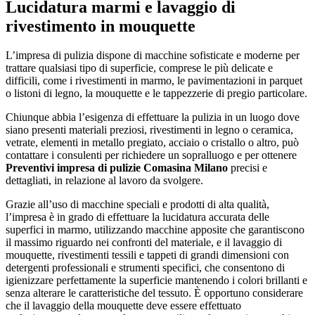
Lucidatura marmi e lavaggio di
rivestimento in mouquette
L’impresa di pulizia dispone di macchine sofisticate e moderne per
trattare qualsiasi tipo di superficie, comprese le più delicate e
difficili, come i rivestimenti in marmo, le pavimentazioni in parquet
o listoni di legno, la mouquette e le tappezzerie di pregio particolare.
Chiunque abbia l’esigenza di effettuare la pulizia in un luogo dove
siano presenti materiali preziosi, rivestimenti in legno o ceramica,
vetrate, elementi in metallo pregiato, acciaio o cristallo o altro, può
contattare i consulenti per richiedere un sopralluogo e per ottenere
Preventivi impresa di pulizie Comasina Milano
precisi e
dettagliati, in relazione al lavoro da svolgere.
Grazie all’uso di macchine speciali e prodotti di alta qualità,
l’impresa è in grado di effettuare la lucidatura accurata delle
superfici in marmo, utilizzando macchine apposite che garantiscono
il massimo riguardo nei confronti del materiale, e il lavaggio di
mouquette, rivestimenti tessili e tappeti di grandi dimensioni con
detergenti professionali e strumenti specifici, che consentono di
igienizzare perfettamente la superficie mantenendo i colori brillanti e
senza alterare le caratteristiche del tessuto. È opportuno considerare
che il lavaggio della mouquette deve essere effettuato